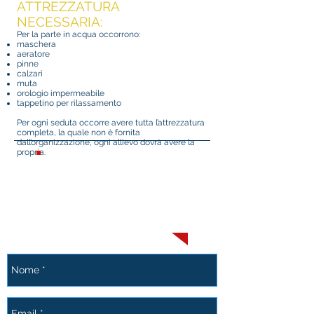
ATTREZZATURA
NECESSARIA:
Per la parte in acqua occorrono:
maschera
aeratore
pinne
calzari
muta
orologio impermeabile
tappetino per rilassamento
Per ogni seduta occorre avere tutta l’attrezzatura
completa, la quale non è fornita
dall’organizzazione, ogni allievo dovrà avere la
propria.​
Per informazioni,
dubbi, comunicazioni
o pre-iscrizioni ai corsi
contattaci ora tramite il
Form qui sotto!