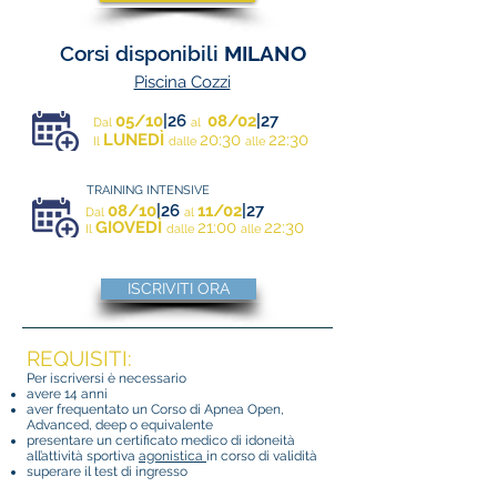
Corsi disponibili
MILANO
Piscina Cozzi
05/10
|26
08/02
|27
Dal
al
LUNEDÌ
20:30
22:30
Il
dalle
alle
TRAINING INTENSIVE
08/10
|26
11/02
|27
Dal
al
GIOVEDÌ
21:00
22:30
Il
dalle
alle
ISCRIVITI ORA
REQUISITI:
Per iscriversi è necessario
avere 14 anni
aver frequentato un Corso di Apnea Open,
Advanced, deep o equivalente
presentare un certificato medico di idoneità
all’attività sportiva
agonistica
in corso di validità
superare il test di ingresso