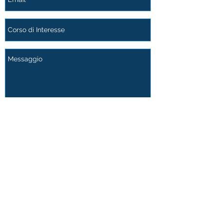
Invia
Oppure chiamaci! CLICCA QUI ORA