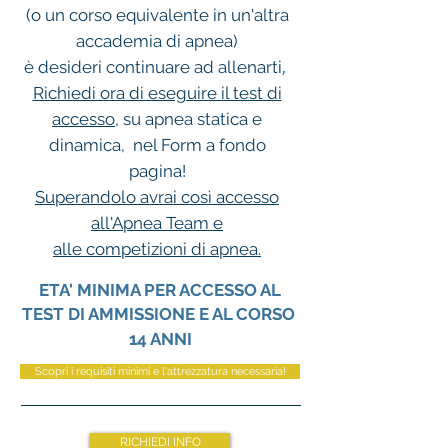
(
o un corso equivalente in un'altra
accademia di apnea)
,
è d
esideri continuare ad allenarti
Richiedi ora di eseguire il test di
accesso
, su apnea statica e
dinamica,
nel Form a fondo
pagina!
Superandolo avrai così accesso
all'Apnea Team e
alle competizioni di apnea.
ETA' MINIMA PER ACCESSO AL
TEST DI AMMISSIONE E AL CORSO
14 ANNI
Scopri i requisiti minimi e l'attrezzatura necessaria!
RICHIEDI INFO