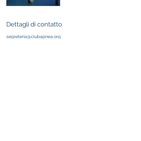
Dettagli di contatto
segreteria@clubapnea.org
Seguici sui nostri social
CLUBAPNEA UNION SRL SSD
PIAZZA SANT'AGOSTINO 4/1
20123
MILANO
P. IVA
09818030968
RESPONSABILE SAFE GUARDING
ANNA SEDDONE
+39 349 664 8914