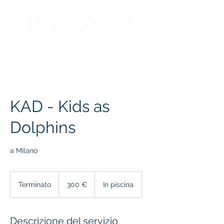
KAD - Kids as
Dolphins
a Milano
300
euro
Terminato
T
300 €
In piscina
e
r
m
Descrizione del servizio
i